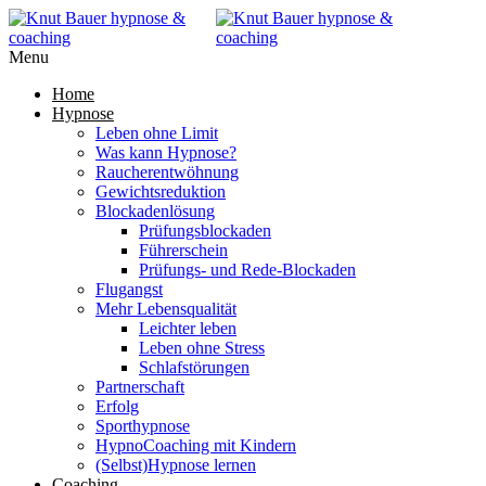
Menu
Home
Hypnose
Leben ohne Limit
Was kann Hypnose?
Raucherentwöhnung
Gewichtsreduktion
Blockadenlösung
Prüfungsblockaden
Führerschein
Prüfungs- und Rede-Blockaden
Flugangst
Mehr Lebensqualität
Leichter leben
Leben ohne Stress
Schlafstörungen
Partnerschaft
Erfolg
Sporthypnose
HypnoCoaching mit Kindern
(Selbst)Hypnose lernen
Coaching