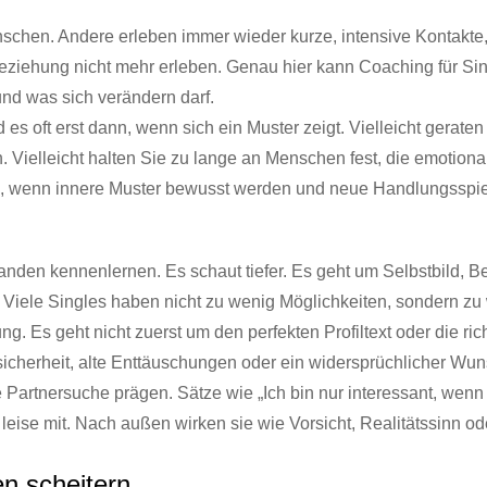
chen. Andere erleben immer wieder kurze, intensive Kontakte, 
Beziehung nicht mehr erleben. Genau hier kann Coaching für Sin
nd was sich verändern darf.
d es oft erst dann, wenn sich ein Muster zeigt. Vielleicht gerat
 Vielleicht halten Sie zu lange an Menschen fest, die emotiona
ann, wenn innere Muster bewusst werden und neue Handlungsspi
manden kennenlernen. Es schaut tiefer. Es geht um Selbstbild, 
 Viele Singles haben nicht zu wenig Möglichkeiten, sondern zu 
g. Es geht nicht zuerst um den perfekten Profiltext oder die ri
Unsicherheit, alte Enttäuschungen oder ein widersprüchlicher 
Partnersuche prägen. Sätze wie „Ich bin nur interessant, wenn 
 leise mit. Nach außen wirken sie wie Vorsicht, Realitätssinn o
n scheitern