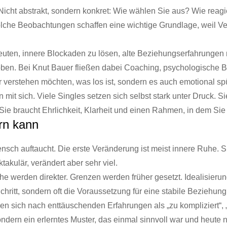
icht abstrakt, sondern konkret: Wie wählen Sie aus? Wie reagi
Solche Beobachtungen schaffen eine wichtige Grundlage, weil V
deuten, innere Blockaden zu lösen, alte Beziehungserfahrungen
oben. Bei Knut Bauer fließen dabei Coaching, psychologische B
ur verstehen möchten, was los ist, sondern es auch emotional s
n mit sich. Viele Singles setzen sich selbst stark unter Druck. 
 Sie braucht Ehrlichkeit, Klarheit und einen Rahmen, in dem Si
rn kann
Mensch auftaucht. Die erste Veränderung ist meist innere Ruhe. 
takulär, verändert aber sehr viel.
äche werden direkter. Grenzen werden früher gesetzt. Idealisier
Schritt, sondern oft die Voraussetzung für eine stabile Beziehung
ben sich nach enttäuschenden Erfahrungen als „zu kompliziert“, 
ondern ein erlerntes Muster, das einmal sinnvoll war und heute 